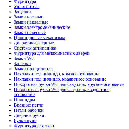
Фурнитура
Уплотнитель
Защелки
Замки врезные
Замки накладные
Замки электромеханические
Замки навесные
Цилиндровые механизмы
Доводчики дверные
Системы антипаника
Фурнитура для межкомнатных дверей
Замки WC
Защелки
Замки под цилиндр
Накладки под цилиндр, круглое основание
Накладки под цилиндр, квадратное основание
Поворотная ручка WC для санузлов, круглое основание
Поворотная ручка WC для санузлов, квадратное
основание
Цилиндры
Врезные петли
Петли-бабочки
Дверные ручки
Ручки купе
Фурнитура для окон