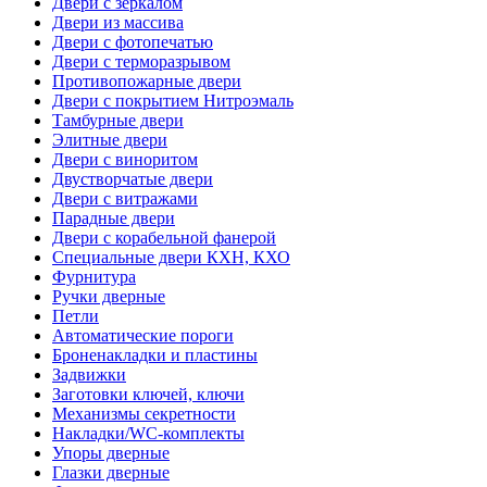
Двери с зеркалом
Двери из массива
Двери с фотопечатью
Двери с терморазрывом
Противопожарные двери
Двери с покрытием Нитроэмаль
Тамбурные двери
Элитные двери
Двери с виноритом
Двустворчатые двери
Двери с витражами
Парадные двери
Двери с корабельной фанерой
Специальные двери КХН, КХО
Фурнитура
Ручки дверные
Петли
Автоматические пороги
Броненакладки и пластины
Задвижки
Заготовки ключей, ключи
Механизмы секретности
Накладки/WC-комплекты
Упоры дверные
Глазки дверные